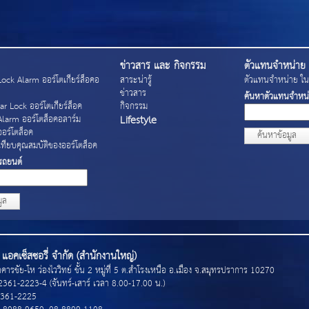
ข่าวสาร และ กิจกรรม
ตัวแทนจำหน่าย
ock Alarm ออร์โตเกียร์ล็อคอ
สาระน่ารู้
ตัวแทนจำหน่าย ในจ
ข่าวสาร
ค้นหาตัวแทนจำหน
r Lock ออร์โตเกียร์ล็อค
กิจกรรม
Lifestyle
Alarm ออร์โตล็อคอลาร์ม
อร์โตล็อค
ค้นหาข้อมูล
ทียบคุณสมบัติของออร์โตล็อค
รถยนต์
ูล
แอคเซ็สซอรี่ จำกัด (สำนักงานใหญ่)
คารชัย-โห ว่องไววิทย์ ชั้น 2 หมู่ที่ 5 ต.สำโรงเหนือ อ.เมือง จ.สมุทรปราการ 10270
-2361-2223-4 (จันทร์-เสาร์ เวลา 8.00-17.00 น.)
2361-2225